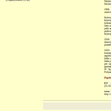
[megabytedata1.co.uk]
Dzimis
būvnie
1906. 
rezerv
Krievu
Kijev
komand
čehu s
pašā a
pulkve
Krievi
1918.
dienvi
piedalī
1919.
koman
atgrie
štāba 
štāba 
pēc ta
ģenerā
IV šķ.
Polija
Papild
ET
: 
(21.02
www
http:/