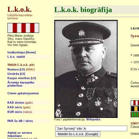
L.k.o.k.
L.k.o.k. biogrāfija
Lāčplēša kaŗa ordeņa
kavalieŗi
LKOK 
Syro
Pilna Māras istabiņa
Sīku, mazu šūpulīšu:
Kad to vienu kustināja,
Visi līdzi līgojās.
Ģenerā
Iesākumlapa [Home]
*
1888.
L.k.o. statūti
+
1970
Meklēt L.k.o.k. pēc:
[Citu 
(600k!)
Numura (LV)
Uzvārda (LV)
Kaujas vienības (LV)
Ārzemju kaŗaspēku
Čechos
piederības
decem
Citiem apbalvojumiem
(gads)
KAD dzimis
(gads)
KAD miris
(valsts)
KUR miris
Foto / papildinformācija:
Wikipedia
PAR šo dB / vēres
SIRO
Čehosl
Atpkaļ uz servera
Ordeni
mājaslapu